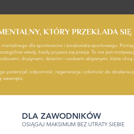
MENTALNY, KTÓRY PRZEKŁADA SIĘ
ia mentalnego dla sportowców i środowiska sportowego. Pom
czególnie wtedy, kiedy pojawia się presja. To nie jest motywacja
rodzicami, drużynami, dziećmi i osobami aktywnymi, które chcą 
go potencjał, odporność, regeneracja i zdolność do działania 
ię wewnątrz.
DLA ZAWODNIKÓW
OSIĄGAJ MAKSIMUM BEZ UTRATY SIEBIE