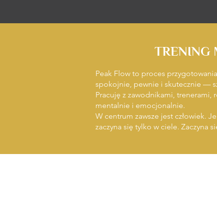
TRENING 
Peak Flow to proces przygotowan
spokojnie, pewnie i skutecznie — sz
Pracuję z zawodnikami, trenerami, 
mentalnie i emocjonalnie.
W centrum zawsze jest człowiek. Je
zaczyna się tylko w ciele. Zaczyna s