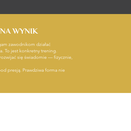
 NA WYNIK
agam zawodnikom działać
. To jest konkretny trening.
rozwijać się świadomie — fizycznie,
pod presją. Prawdziwa forma nie