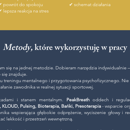
✔ powrót do spokoju
✔ schemat działania
✔ lepsza reakcja na stres
Metody,
które wykorzystuję w pracy
m się na jednej metodzie. Dobieram narzędzia indywidualnie —
e się znajduje.
su treningu mentalnego i przygotowania psychofizycznego. Nie
iałanie zawodnika w realnej sytuacji sportowej.
kadami i stanem mentalnym.
PeakBreath
oddech i regula
,
KLOUD,
Pulsing,
Bioterapia,
Bańki,
Presoterapia
- wsparcie or
nika wspierająca głębokie odprężenie, wyciszenie głowy i re
 lekkość i przestrzeń wewnętrzną.