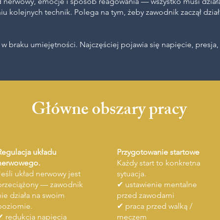
ad nerwowy, emocje i sposób reagowania — wszystko musi dzia
u kolejnych technik. Polega na tym, żeby zawodnik zaczął dział
w braku umiejętności. Najczęściej pojawia się napięcie, presja
Główne obszary pracy
Regulacja układu
Przygotowanie startowe
nerwowego.
Każdy start to konkretna
Jeśli układ nerwowy jest
sytuacja.
przeciążony — zawodnik
✔ ustawienie mentalne
nie działa na swoim
przed zawodami
poziomie.
✔ praca przed walką /
✔ redukcja napięcia
meczem